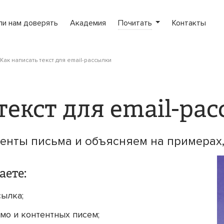
ли нам доверять
Академия
Почитать
Контакты
Как написать текст для email-рассылки
текст для email-ра
нты письма и объясняем на примерах,
аете:
сылка;
омо и контентных писем;