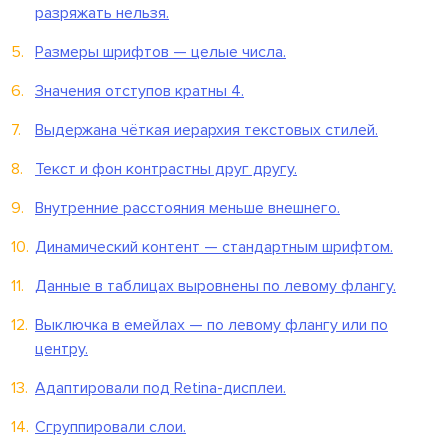
разряжать нельзя.
Размеры шрифтов — целые числа.
Значения отступов кратны 4.
Выдержана чёткая иерархия текстовых стилей.
Текст и фон контрастны друг другу.
Внутренние расстояния меньше внешнего.
Динамический контент — стандартным шрифтом.
Данные в таблицах выровнены по левому флангу.
Выключка в емейлах — по левому флангу или по
центру.
Адаптировали под Retina-дисплеи.
Сгруппировали слои.