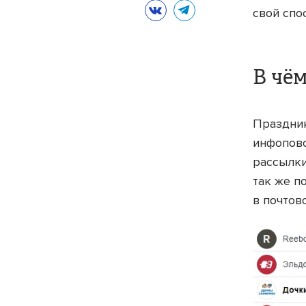
свой спо
В чё
Праздник
инфопово
рассылки
так же п
в почтов