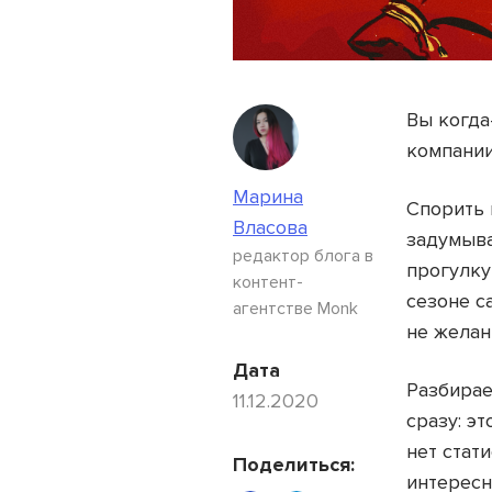
Вы когда
компании
Марина
Спорить 
Власова
задумыва
редактор блога в
прогулку
контент-
сезоне с
агентстве Monk
не желан
Дата
Разбирае
11.12.2020
сразу: э
нет стат
Поделиться:
интересн