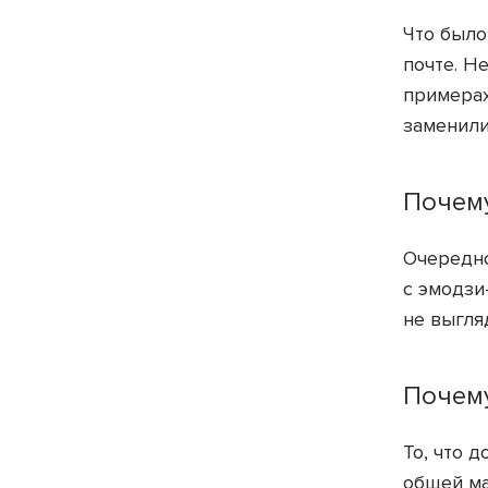
Что было
почте. Н
примерах
заменили
Почему
Очередно
с эмодзи
не выгля
Почему
То, что 
общей ма