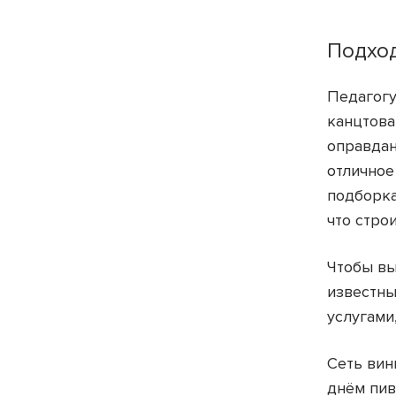
Подхо
Педагогу
канцтова
оправдан
отличное
подборка
что стро
Чтобы вы
известны
услугами
Сеть вин
днём пив