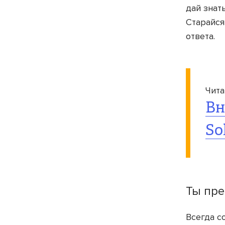
дай знат
Старайся
ответа.
Чита
Вн
So
Ты пре
Всегда с