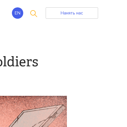
EN
Нанять нас
ldiers