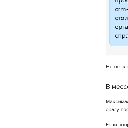
Но не зл
В месс
Максимал
сразу по
Если воп