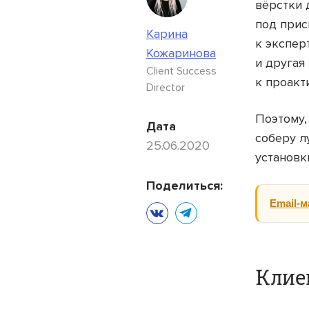
вёрстки 
под прис
Карина
к экспер
Кожаринова
и другая
Client Success
к проакт
Director
Поэтому,
Дата
соберу л
25.06.2020
установк
Поделиться:
Email-м
Клие