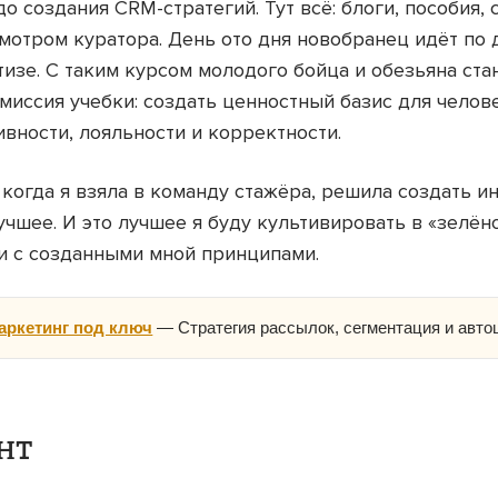
до создания CRM-стратегий. Тут всё: блоги, пособия, 
мотром куратора. День ото дня новобранец идёт по
тизе. С таким курсом молодого бойца и обезьяна ста
 миссия учебки: создать ценностный базис для челове
ивности, лояльности и корректности.
 когда я взяла в команду стажёра, решила создать и
учшее. И это лучшее я буду культивировать в «зелён
и с созданными мной принципами.
аркетинг под ключ
— Стратегия рассылок, сегментация и авто
нт