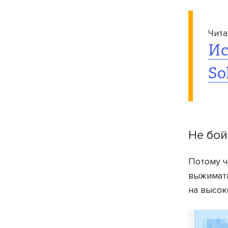
Чита
Ис
So
Не бой
Потому ч
выжимать
на высок